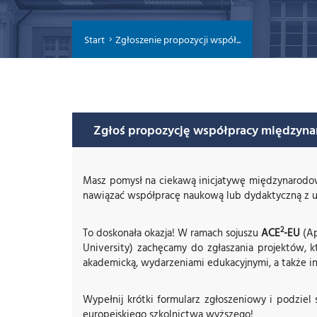
Start
Zgłoszenie propozycji współ...
Zgłoś propozycję współpracy międzyna
Masz pomysł na ciekawą inicjatywę międzynarodow
nawiązać współpracę naukową lub dydaktyczną z uc
2
To doskonała okazja! W ramach sojuszu
ACE
-EU
(Ap
University) zachęcamy do zgłaszania projektów,
akademicką, wydarzeniami edukacyjnymi, a także i
Wypełnij krótki formularz zgłoszeniowy i podziel
europejskiego szkolnictwa wyższego!