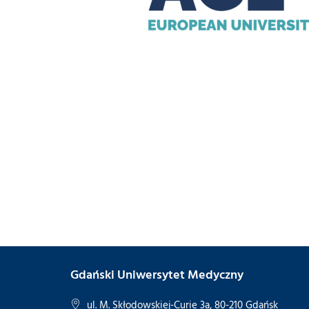
Gdański Uniwersytet Medyczny
ul. M. Skłodowskiej-Curie 3a, 80-210 Gdańsk