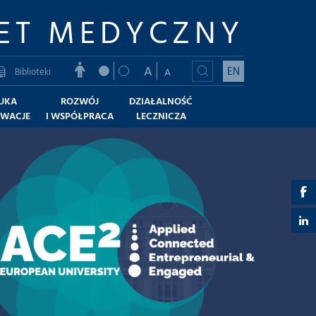
ET MEDYCZNY
A
EN
Biblioteki
A
UKA
ROZWÓJ
DZIAŁALNOŚĆ
OWACJE
I WSPÓŁPRACA
LECZNICZA
a
-
a
F
-
L