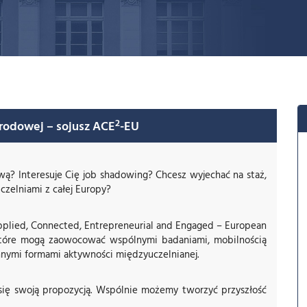
2
rodowej – sojusz ACE
-EU
ą? Interesuje Cię job shadowing? Chcesz wyjechać na staż,
zelniami z całej Europy?
plied, Connected, Entrepreneurial and Engaged – European
 które mogą zaowocować wspólnymi badaniami, mobilnością
nnymi formami aktywności międzyuczelnianej.
 się swoją propozycją. Wspólnie możemy tworzyć przyszłość