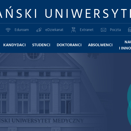
AŃSKI UNIWERSYT
Eduroam
eDziekanat
Extranet
Poczta
NA
KANDYDACI
STUDENCI
DOKTORANCI
ABSOLWENCI
I INN